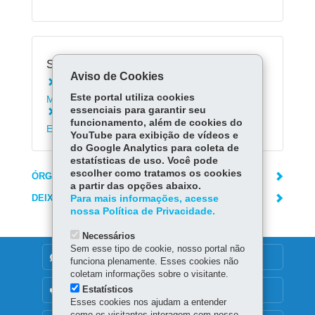
Serviços Relacionados:
Aviso de Cookies
Consultar Índice de Participação dos
Este portal utiliza cookies
Municípios no ICMS
essenciais para garantir seu
Consultar repasses financeiros do Governo
funcionamento, além de cookies do
Estadual aos municípios
YouTube para exibição de vídeos e
do Google Analytics para coleta de
estatísticas de uso. Você pode
escolher como tratamos os cookies
ÓRGÃO RESPONSÁVEL
a partir das opções abaixo.
DEIXE SUA OPINIÃO
Para mais informações, acesse
nossa Política de Privacidade.
Necessários
Sem esse tipo de cookie, nosso portal não
DENUNCIE CORRUPÇÃO
funciona plenamente. Esses cookies não
coletam informações sobre o visitante.
Estatísticos
OUVIDORIA
Esses cookies nos ajudam a entender
como os visitantes interagem com nosso