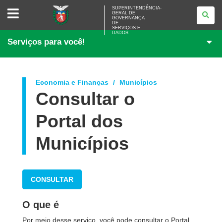
SUPERINTENDÊNCIA-
SUPERINTENDÊNCIA-
GERAL DE
GERAL
GOVERNANÇA
DE
DE
<BR>GOVERNANÇA
SERVIÇOS E
DADOS
DE
Serviços para você!
SERVIÇOS
E
DADOS
Economia e Finanças
Municípios
Consultar o
Portal dos
Municípios
CONSULTAR
O que é
Por meio desse serviço, você pode consultar o Portal