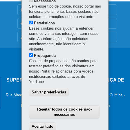
Necessários
Sem esse tipo de cookie, nosso portal não
DENUNCIE CORRUPÇÃO
funciona plenamente. Esses cookies não
coletam informações sobre o visitante.
Estatísticos
OUVIDORIA
Esses cookies nos ajudam a entender
como os visitantes interagem com nosso
MAPA DO SITE
site. As informações são coletadas
anonimamente, não identificam o
visitante.
Propaganda
Navegação
Cookies de propaganda são usados para
principal
rastrear preferências dos visitantes em
nosso Portal relacionadas com vídeos
institucionais exibidos através do
SUPERINTENDÊNCIA-GERAL DE GOVERNANÇA DE
YouTube.
SERVIÇOS E DADOS - SGSD
Salvar preferências
Rua Marechal Deodoro, 806, 13º andar - Centro
-
80060-010
-
Curitiba
-
PR
MAPA
Horário de atendimento: 8h30 às 12h e 13h30 às 18h
Rejeitar todos os cookies não-
necessários
Aceitar tudo
Withdraw consent