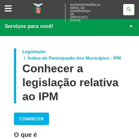
SUPERINTENDÊNCIA-
SUPERINTENDÊNCIA-
GERAL DE
GERAL
GOVERNANÇA
DE
DE
<BR>GOVERNANÇA
SERVIÇOS E
DADOS
DE
Serviços para você!
SERVIÇOS
E
DADOS
Legislação
Índice de Participação dos Municípios - IPM
Conhecer a
legislação relativa
ao IPM
CONHECER
O que é