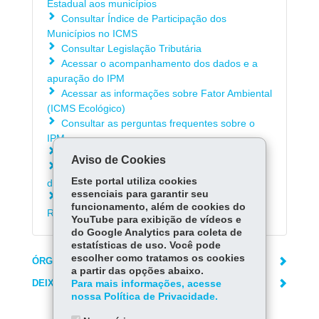
Estadual aos municípios
Consultar Índice de Participação dos
Municípios no ICMS
Consultar Legislação Tributária
Acessar o acompanhamento dos dados e a
apuração do IPM
Acessar as informações sobre Fator Ambiental
(ICMS Ecológico)
Consultar as perguntas frequentes sobre o
IPM
Consultar o Fale Conosco - IPM
Aviso de Cookies
Consultar os procedimentos para a obtenção
Este portal utiliza cookies
do Valor Adicionado relativo ao ano-base 2025
essenciais para garantir seu
Acessar o Manual e-Protocolo para
funcionamento, além de cookies do
Recursos/Impugnações ao IPM Provisório
YouTube para exibição de vídeos e
do Google Analytics para coleta de
estatísticas de uso. Você pode
escolher como tratamos os cookies
ÓRGÃO RESPONSÁVEL
a partir das opções abaixo.
DEIXE SUA OPINIÃO
Para mais informações, acesse
nossa Política de Privacidade.