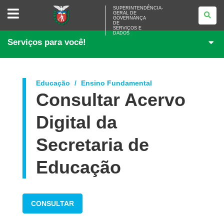
SUPERINTENDÊNCIA-
SUPERINTENDÊNCIA-
GERAL DE
GERAL
GOVERNANÇA
DE
DE
<BR>GOVERNANÇA
SERVIÇOS E
DADOS
DE
Serviços para você!
SERVIÇOS
E
DADOS
Educação
Ensino Fundamental
Consultar Acervo
Digital da
Secretaria de
Educação
CONSULTAR