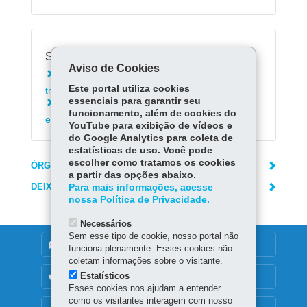
Serviços Relacionados:
Aviso de Cookies
Consultar CT-e OS - conhecimento de
Este portal utiliza cookies
transporte eletrônico para outros serviços
essenciais para garantir seu
Consultar CT-e - conhecimento de transporte
funcionamento, além de cookies do
eletrônico
YouTube para exibição de vídeos e
do Google Analytics para coleta de
estatísticas de uso. Você pode
escolher como tratamos os cookies
ÓRGÃO RESPONSÁVEL
a partir das opções abaixo.
DEIXE SUA OPINIÃO
Para mais informações, acesse
nossa Política de Privacidade.
Necessários
Sem esse tipo de cookie, nosso portal não
DENUNCIE CORRUPÇÃO
funciona plenamente. Esses cookies não
coletam informações sobre o visitante.
Estatísticos
OUVIDORIA
Esses cookies nos ajudam a entender
como os visitantes interagem com nosso