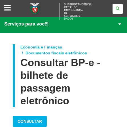
SUPERINTENDÊNCIA-
SUPERINTENDÊNCIA-
GERAL DE
GERAL
GOVERNANÇA
DE
DE
<BR>GOVERNANÇA
SERVIÇOS E
DADOS
DE
Serviços para você!
SERVIÇOS
E
DADOS
Economia e Finanças
Documentos fiscais eletrônicos
Consultar BP-e -
bilhete de
passagem
eletrônico
CONSULTAR