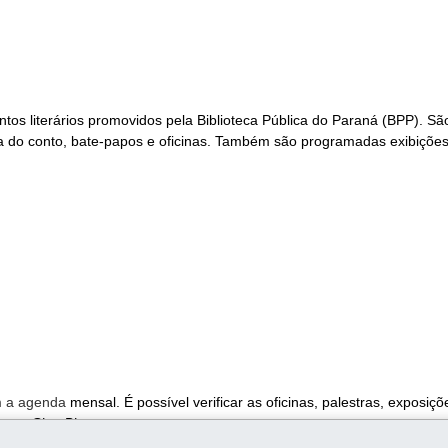
tos literários promovidos pela Biblioteca Pública do Paraná (BPP). Sã
a do conto, bate-papos e oficinas. Também são programadas exibiçõe
m a agenda
mensal. É possível verificar as oficinas, palestras, exposiçõ
o
e o
Cine Pipoca
.