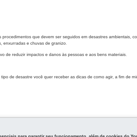
 os procedimentos que devem ser seguidos em desastres ambientais, c
, enxurradas e chuvas de granizo.
ivo de reduzir impactos e danos às pessoas e aos bens materiais.
e tipo de desastre você quer receber as dicas de como agir, a fim de mi
2.608
, de 10 de abril de 2012.
essenciais para garantir seu funcionamento, além de cookies do Y