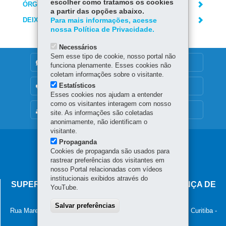
escolher como tratamos os cookies
ÓRGÃO RESPONSÁVEL
a partir das opções abaixo.
DEIXE SUA OPINIÃO
Para mais informações, acesse
nossa Política de Privacidade.
Necessários
Sem esse tipo de cookie, nosso portal não
DENUNCIE CORRUPÇÃO
funciona plenamente. Esses cookies não
coletam informações sobre o visitante.
Estatísticos
OUVIDORIA
Esses cookies nos ajudam a entender
como os visitantes interagem com nosso
MAPA DO SITE
site. As informações são coletadas
anonimamente, não identificam o
visitante.
Propaganda
Navegação
Cookies de propaganda são usados para
principal
rastrear preferências dos visitantes em
nosso Portal relacionadas com vídeos
institucionais exibidos através do
SUPERINTENDÊNCIA-GERAL DE GOVERNANÇA DE
YouTube.
SERVIÇOS E DADOS - SGSD
Salvar preferências
Rua Marechal Deodoro, 806, 13º andar - Centro
-
80060-010
-
Curitiba
-
PR
MAPA