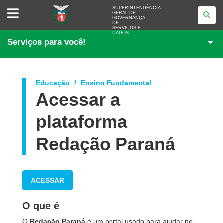
SUPERINTENDÊNCIA-
SUPERINTENDÊNCIA-
GERAL DE
GERAL
GOVERNANÇA
DE
DE
<BR>GOVERNANÇA
SERVIÇOS E
DADOS
DE
Serviços para você!
SERVIÇOS
E
DADOS
Educação
Ensino Fundamental
Acessar a
plataforma
Redação Paraná
ACESSAR
O que é
O
Redação Paraná
é um portal usado para ajudar no