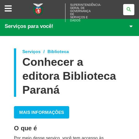
SUPERINTENDÊNCIA-
SUPERINTENDÊNCIA-
GERAL DE
GERAL
GOVERNANÇA
DE
DE
<BR>GOVERNANÇA
SERVIÇOS E
DADOS
DE
Serviços para você!
SERVIÇOS
E
DADOS
Serviços
Biblioteca
Conhecer a
editora Biblioteca
Paraná
MAIS INFORMAÇÕES
O que é
Por meio desse serviço, você tem accesso às