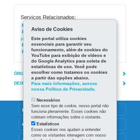
Serviços Relacionados:
Receber orientações sobre direitos autorais
Aviso de Cookies
Emprestar livros da Biblioteca Pública do
Este portal utiliza cookies
Paraná
essenciais para garantir seu
Conhecer o jornal Cândido
funcionamento, além de cookies do
Conhecer a revista Helena
YouTube para exibição de vídeos e
do Google Analytics para coleta de
estatísticas de uso. Você pode
escolher como tratamos os cookies
ÓRGÃO RESPONSÁVEL
a partir das opções abaixo.
DEIXE SUA OPINIÃO
Para mais informações, acesse
nossa Política de Privacidade.
Necessários
Sem esse tipo de cookie, nosso portal não
DENUNCIE CORRUPÇÃO
funciona plenamente. Esses cookies não
coletam informações sobre o visitante.
Estatísticos
OUVIDORIA
Esses cookies nos ajudam a entender
como os visitantes interagem com nosso
MAPA DO SITE