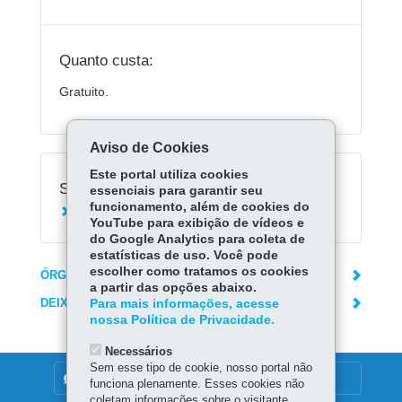
Quanto custa:
Gratuito.
Aviso de Cookies
Este portal utiliza cookies
Serviços Relacionados:
essenciais para garantir seu
funcionamento, além de cookies do
Consultar valores das pendências no CADIN
YouTube para exibição de vídeos e
do Google Analytics para coleta de
estatísticas de uso. Você pode
escolher como tratamos os cookies
ÓRGÃO RESPONSÁVEL
a partir das opções abaixo.
DEIXE SUA OPINIÃO
Para mais informações, acesse
nossa Política de Privacidade.
Necessários
Sem esse tipo de cookie, nosso portal não
DENUNCIE CORRUPÇÃO
funciona plenamente. Esses cookies não
coletam informações sobre o visitante.