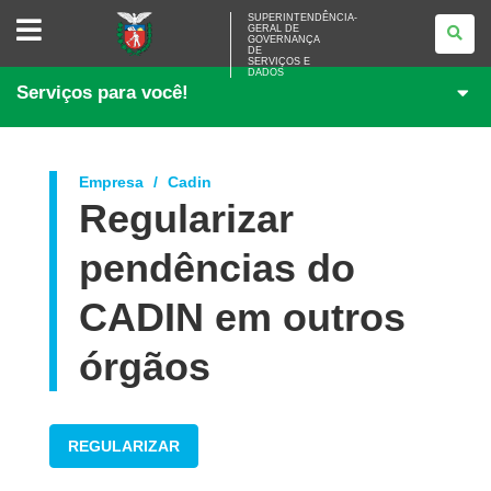
SUPERINTENDÊNCIA-
SUPERINTENDÊNCIA-
GERAL DE
GERAL
GOVERNANÇA
DE
DE
<BR>GOVERNANÇA
SERVIÇOS E
DADOS
DE
Serviços para você!
SERVIÇOS
E
DADOS
Empresa
Cadin
Regularizar
pendências do
CADIN em outros
órgãos
REGULARIZAR