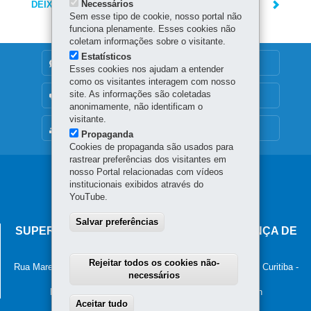
Necessários
DEIXE SUA OPINIÃO
Sem esse tipo de cookie, nosso portal não
funciona plenamente. Esses cookies não
coletam informações sobre o visitante.
Estatísticos
DENUNCIE CORRUPÇÃO
Esses cookies nos ajudam a entender
como os visitantes interagem com nosso
site. As informações são coletadas
OUVIDORIA
anonimamente, não identificam o
visitante.
MAPA DO SITE
Propaganda
Cookies de propaganda são usados para
rastrear preferências dos visitantes em
nosso Portal relacionadas com vídeos
Navegação
institucionais exibidos através do
principal
YouTube.
Salvar preferências
SUPERINTENDÊNCIA-GERAL DE GOVERNANÇA DE
SERVIÇOS E DADOS - SGSD
Rejeitar todos os cookies não-
Rua Marechal Deodoro, 806, 13º andar - Centro
-
80060-010
-
Curitiba
-
necessários
PR
MAPA
Horário de atendimento: 8h30 às 12h e 13h30 às 18h
Aceitar tudo
Withdraw consent