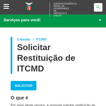
SUPERINTENDÊNCIA-
SUPERINTENDÊNCIA-
GERAL DE
GERAL
GOVERNANÇA
DE
DE
<BR>GOVERNANÇA
SERVIÇOS E
DADOS
DE
Serviços para você!
SERVIÇOS
E
DADOS
Cidadão
ITCMD
Solicitar
Restituição de
ITCMD
SOLICITAR
O que é
Por meio deste serviço, é possível solicitar restituição do