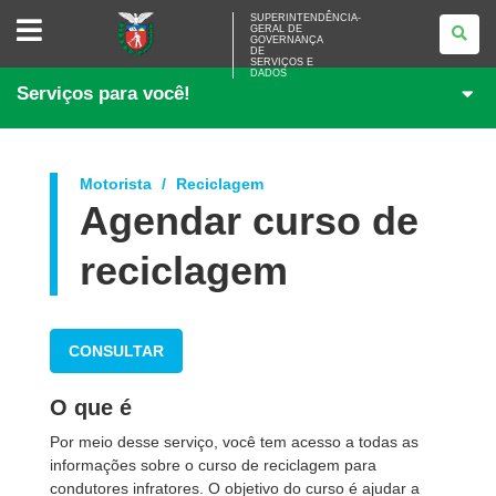
SUPERINTENDÊNCIA-
SUPERINTENDÊNCIA-
GERAL DE
GERAL
GOVERNANÇA
DE
DE
<BR>GOVERNANÇA
SERVIÇOS E
DADOS
DE
Serviços para você!
SERVIÇOS
E
DADOS
Motorista
Reciclagem
Agendar curso de
reciclagem
CONSULTAR
O que é
Por meio desse serviço, você tem acesso a todas as
informações sobre o curso de reciclagem para
condutores infratores. O objetivo do curso é ajudar a