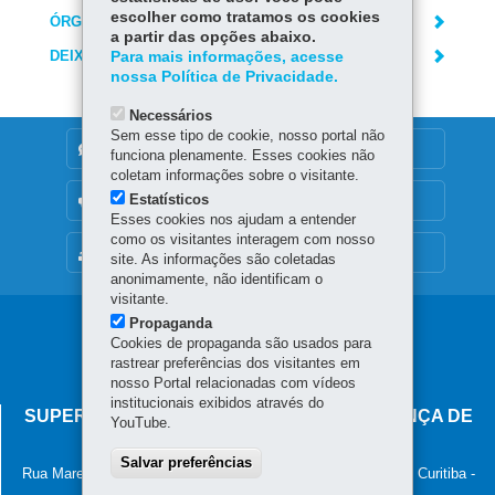
escolher como tratamos os cookies
ÓRGÃO RESPONSÁVEL
a partir das opções abaixo.
DEIXE SUA OPINIÃO
Para mais informações, acesse
nossa Política de Privacidade.
Necessários
Sem esse tipo de cookie, nosso portal não
DENUNCIE CORRUPÇÃO
funciona plenamente. Esses cookies não
coletam informações sobre o visitante.
Estatísticos
OUVIDORIA
Esses cookies nos ajudam a entender
como os visitantes interagem com nosso
MAPA DO SITE
site. As informações são coletadas
anonimamente, não identificam o
visitante.
Propaganda
Navegação
Cookies de propaganda são usados para
principal
rastrear preferências dos visitantes em
nosso Portal relacionadas com vídeos
institucionais exibidos através do
SUPERINTENDÊNCIA-GERAL DE GOVERNANÇA DE
YouTube.
SERVIÇOS E DADOS - SGSD
Salvar preferências
Rua Marechal Deodoro, 806, 13º andar - Centro
-
80060-010
-
Curitiba
-
PR
MAPA