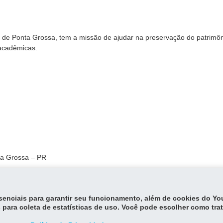
de Ponta Grossa, tem a missão de ajudar na preservação do patrimô
 acadêmicas.
ta Grossa – PR
30 às 17h e no sábado das 9h às
essenciais para garantir seu funcionamento, além de cookies do Y
 para coleta de estatísticas de uso. Você pode escolher como tra