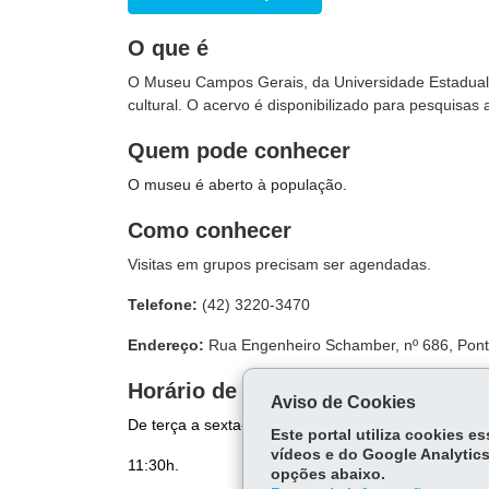
O que é
O Museu Campos Gerais, da Universidade Estadual 
cultural. O acervo é disponibilizado para pesquisas
Quem pode conhecer
O museu é aberto à população.
Como conhecer
Visitas em grupos precisam ser agendadas.
Telefone:
(42) 3220-3470
Endereço:
Rua Engenheiro Schamber, nº 686, Pon
Horário de visitação
Aviso de Cookies
De terça a sexta-feira, das 9h às 11h45 e das 13h
Este portal utiliza cookies 
vídeos e do Google Analytics
11:30h.
opções abaixo.