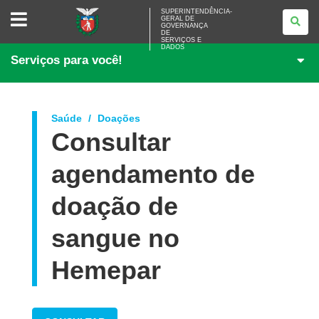
SUPERINTENDÊNCIA-
SUPERINTENDÊNCIA-
GERAL DE
GERAL
GOVERNANÇA
DE
DE
<BR>GOVERNANÇA
SERVIÇOS E
DADOS
DE
Serviços para você!
SERVIÇOS
E
DADOS
Saúde
Doações
Consultar
agendamento de
doação de
sangue no
Hemepar