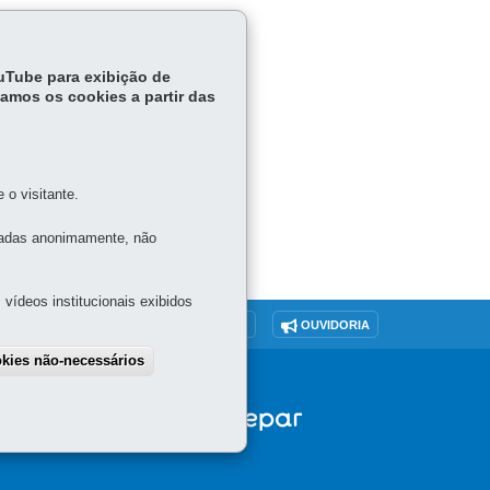
ouTube para exibição de
tamos os cookies a partir das
o visitante.
tadas anonimamente, não
vídeos institucionais exibidos
O SITE
DENUNCIE CORRUPÇÃO
OUVIDORIA
okies não-necessários
SGSD
draw consent