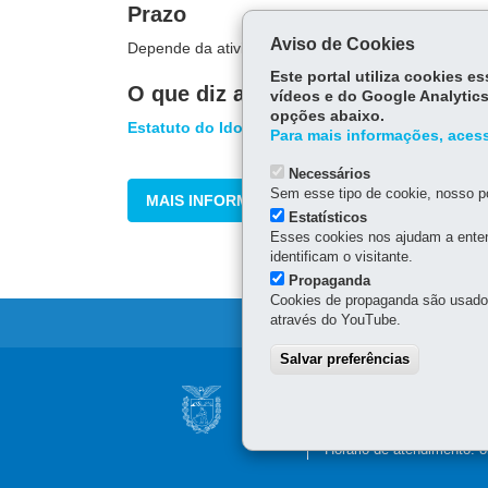
Prazo
Aviso de Cookies
Depende da atividade pretendida.
Este portal utiliza cookies 
O que diz a lei
vídeos e do Google Analytics
opções abaixo.
Estatuto do Idoso - Lei 10.741
Para mais informações, acess
Necessários
Sem esse tipo de cookie, nosso po
MAIS INFORMAÇÕES
Estatísticos
Esses cookies nos ajudam a enten
identificam o visitante.
Propaganda
Cookies de propaganda são usados 
através do YouTube.
Salvar preferências
Navegação
SUPERINTENDÊNC
principal
Rua Marechal Deodoro, 80
Horário de atendimento: 