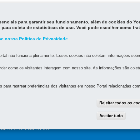
essenciais para garantir seu funcionamento, além de cookies do Y
 para coleta de estatísticas de uso. Você pode escolher como tra
e nossa Política de Privacidade.
rtal não funciona plenamente. Esses cookies não coletam informações sobre 
der como os visitantes interagem com nosso site. As informações são cole
para rastrear preferências dos visitantes em nosso Portal relacionadas com 
MAPA D
Rejeitar todos os co
IA-GERAL DE GOVERNANÇA DE SERVIÇOS E DADOS - 
Aceitar tudo
With
6, 13º andar - Centro
-
80060-010
-
Curitiba
-
PR
MAPA
8h30 às 12h e 13h30 às 18h