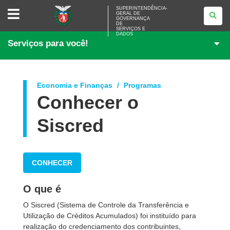
SUPERINTENDÊNCIA-
SUPERINTENDÊNCIA-
GERAL DE
GERAL
GOVERNANÇA
DE
DE
<BR>GOVERNANÇA
SERVIÇOS E
DADOS
DE
Serviços para você!
SERVIÇOS
E
DADOS
Economia e Finanças
Programas
Conhecer o
Siscred
CONHECER
O que é
O Siscred (Sistema de Controle da Transferência e
Utilização de Créditos Acumulados) foi instituído para
realização do credenciamento dos contribuintes,