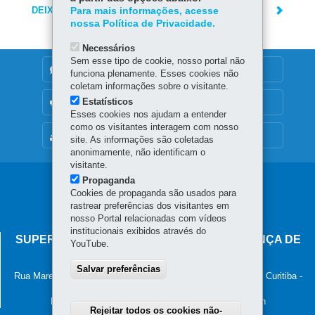
DEIXE SUA OPINIÃO
Para mais informações, acesse
nossa Política de Privacidade.
Necessários
Sem esse tipo de cookie, nosso portal não
DENUNCIE CORRUPÇÃO
funciona plenamente. Esses cookies não
coletam informações sobre o visitante.
Estatísticos
OUVIDORIA
Esses cookies nos ajudam a entender
como os visitantes interagem com nosso
MAPA DO SITE
site. As informações são coletadas
anonimamente, não identificam o
visitante.
Propaganda
Navegação
Cookies de propaganda são usados para
principal
rastrear preferências dos visitantes em
nosso Portal relacionadas com vídeos
institucionais exibidos através do
SUPERINTENDÊNCIA-GERAL DE GOVERNANÇA DE
YouTube.
SERVIÇOS E DADOS - SGSD
Salvar preferências
Rua Marechal Deodoro, 806, 13º andar - Centro
-
80060-010
-
Curitiba
-
PR
MAPA
Horário de atendimento: 8h30 às 12h e 13h30 às 18h
Rejeitar todos os cookies não-