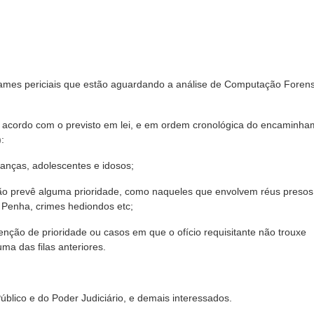
e exames periciais que estão aguardando a análise de Computação Foren
de acordo com o previsto em lei, e em ordem cronológica do encaminh
):
rianças, adolescentes e idosos;
lação prevê alguma prioridade, como naqueles que envolvem réus presos
a Penha, crimes hediondos etc;
enção de prioridade ou casos em que o ofício requisitante não trouxe
ma das filas anteriores.
Público e do Poder Judiciário, e demais interessados.