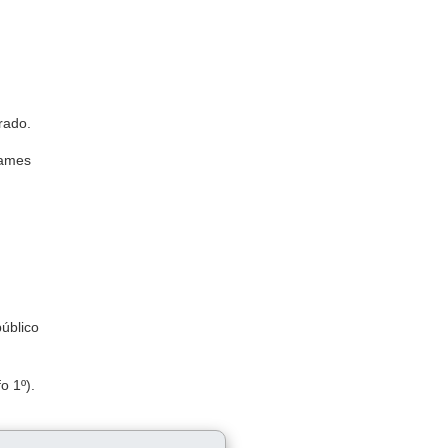
rado.
xames
úblico
o 1º).