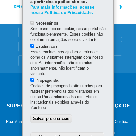
a partir das opções abaixo.
DEIXE SUA OPINIÃO
Para mais informações, acesse
nossa Política de Privacidade.
Necessários
Sem esse tipo de cookie, nosso portal não
DENUNCIE CORRUPÇÃO
funciona plenamente. Esses cookies não
coletam informações sobre o visitante.
Estatísticos
OUVIDORIA
Esses cookies nos ajudam a entender
como os visitantes interagem com nosso
MAPA DO SITE
site. As informações são coletadas
anonimamente, não identificam o
visitante.
Propaganda
Navegação
Cookies de propaganda são usados para
principal
rastrear preferências dos visitantes em
nosso Portal relacionadas com vídeos
institucionais exibidos através do
SUPERINTENDÊNCIA-GERAL DE GOVERNANÇA DE
YouTube.
SERVIÇOS E DADOS - SGSD
Salvar preferências
Rua Marechal Deodoro, 806, 13º andar - Centro
-
80060-010
-
Curitiba
-
PR
MAPA
Horário de atendimento: 8h30 às 12h e 13h30 às 18h