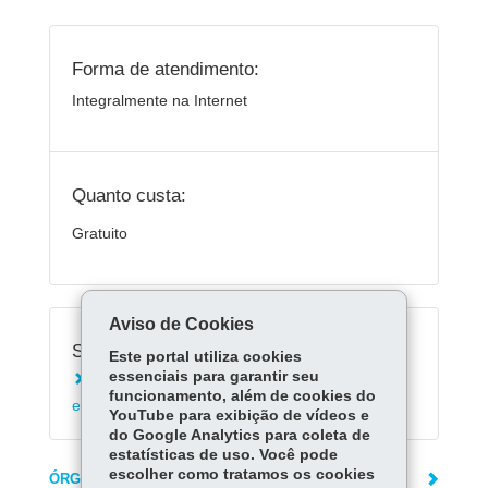
Forma de atendimento:
Integralmente na Internet
Quanto custa:
Gratuito
Aviso de Cookies
Serviços Relacionados:
Este portal utiliza cookies
essenciais para garantir seu
Solicitar restituição de taxa ou de pagamento
funcionamento, além de cookies do
em duplicidade
YouTube para exibição de vídeos e
do Google Analytics para coleta de
estatísticas de uso. Você pode
escolher como tratamos os cookies
ÓRGÃO RESPONSÁVEL