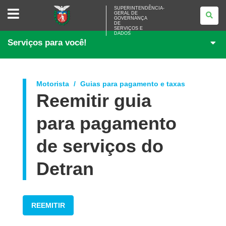
SUPERINTENDÊNCIA-
SUPERINTENDÊNCIA-
GERAL DE
GERAL
GOVERNANÇA
DE
DE
<BR>GOVERNANÇA
SERVIÇOS E
DADOS
DE
Serviços para você!
SERVIÇOS
E
DADOS
Motorista
Guias para pagamento e taxas
Reemitir guia
para pagamento
de serviços do
Detran
REEMITIR