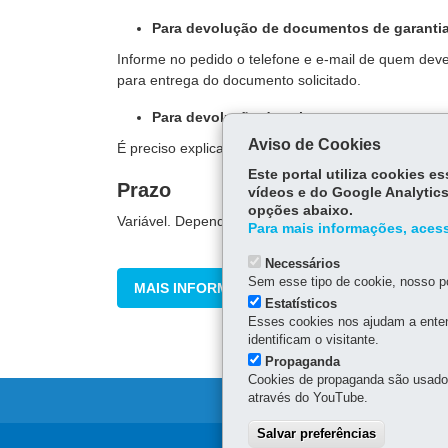
Para devolução de documentos de garantia
Informe no pedido o telefone e e-mail de quem de
para entrega do documento solicitado.
Para devolução de valores:
Aviso de Cookies
É preciso explicar os motivos para a devolução e i
Este portal utiliza cookies 
Prazo
vídeos e do Google Analytics
opções abaixo.
Variável. Depende da solicitação.
Para mais informações, acess
Necessários
Sem esse tipo de cookie, nosso po
MAIS INFORMAÇÕES
Estatísticos
Esses cookies nos ajudam a enten
identificam o visitante.
Propaganda
Cookies de propaganda são usados 
através do YouTube.
Salvar preferências