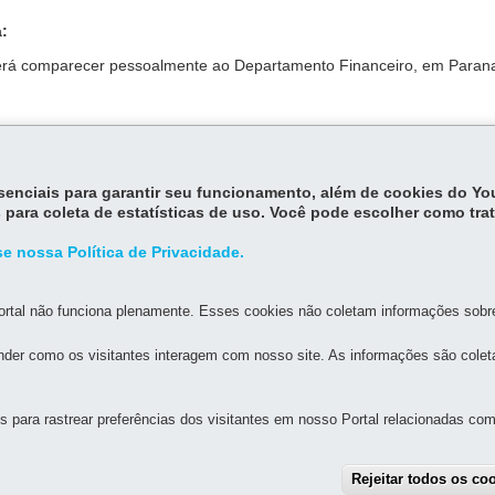
:
verá comparecer pessoalmente ao Departamento Financeiro, em Paran
nformar telefones de contato e os dados bancários da empresa.
essenciais para garantir seu funcionamento, além de cookies do Y
 para coleta de estatísticas de uso. Você pode escolher como tra
e nossa Política de Privacidade.
rtal não funciona plenamente. Esses cookies não coletam informações sobre 
der como os visitantes interagem com nosso site. As informações são cole
para rastrear preferências dos visitantes em nosso Portal relacionadas com 
MAPA D
Rejeitar todos os co