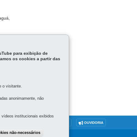
aguá,
ouTube para exibição de
tamos os cookies a partir das
o visitante.
tadas anonimamente, não
vídeos institucionais exibidos
O SITE
DENUNCIE CORRUPÇÃO
OUVIDORIA
okies não-necessários