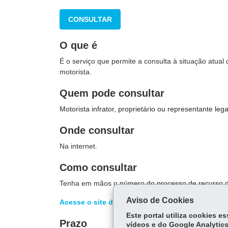
CONSULTAR
O que é
É o serviço que permite a consulta à situação atua
motorista.
Quem pode consultar
Motorista infrator, proprietário ou representante lega
Onde consultar
Na internet.
Como consultar
Tenha em mãos o número do processo de recurso d
Aviso de Cookies
Acesse o site do Detran
, preencha os dados e sa
Este portal utiliza cookies 
Prazo
vídeos e do Google Analytics