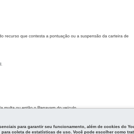
l do recurso que contesta a pontuação ou a suspensão da carteira de
l.
a multa ou então o Renavam do veículo
iba o andamento do recurso
essenciais para garantir seu funcionamento, além de cookies do Y
 para coleta de estatísticas de uso. Você pode escolher como tra