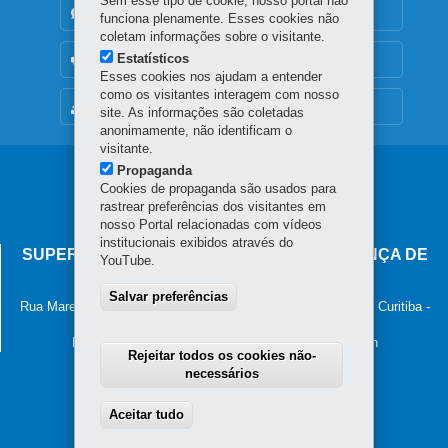
Sem esse tipo de cookie, nosso portal não
DENUNCIE CORRUPÇÃO
funciona plenamente. Esses cookies não
coletam informações sobre o visitante.
Estatísticos
OUVIDORIA
Esses cookies nos ajudam a entender
como os visitantes interagem com nosso
MAPA DO SITE
site. As informações são coletadas
anonimamente, não identificam o
visitante.
Propaganda
Navegação
Cookies de propaganda são usados para
principal
rastrear preferências dos visitantes em
nosso Portal relacionadas com vídeos
institucionais exibidos através do
SUPERINTENDÊNCIA-GERAL DE GOVERNANÇA DE
YouTube.
SERVIÇOS E DADOS - SGSD
Salvar preferências
Rua Marechal Deodoro, 806, 13º andar - Centro
-
80060-010
-
Curitiba
-
PR
MAPA
Horário de atendimento: 8h30 às 12h e 13h30 às 18h
Rejeitar todos os cookies não-
necessários
Aceitar tudo
Withdraw consent