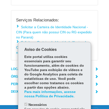
Serviços Relacionados:
Solicitar a Carteira de Identidade Nacional -
CIN (Para quem não possui CIN ou RG expedido
no Paraná)
Solicitar a Carteira de Identidade Nacional -
CIN (Para quem possui a CIN ou o RG expedido
Aviso de Cookies
no Paraná)
Este portal utiliza cookies
essenciais para garantir seu
funcionamento, além de cookies do
LOCAIS DE ATENDIMENTO
YouTube para exibição de vídeos e
do Google Analytics para coleta de
ÓRGÃO RESPONSÁVEL
estatísticas de uso. Você pode
escolher como tratamos os cookies
PERGUNTAS FREQUENTES
a partir das opções abaixo.
DEIXE SUA OPINIÃO
Para mais informações, acesse
nossa Política de Privacidade.
Necessários