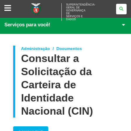
SUPERINTENDÊNCIA-
SUPERINTENDÊNCIA-
GERAL DE
GERAL
GOVERNANÇA
DE
DE
<BR>GOVERNANÇA
SERVIÇOS E
DADOS
DE
Serviços para você!
SERVIÇOS
E
DADOS
Administração
Documentos
Consultar a
Solicitação da
Carteira de
Identidade
Nacional (CIN)