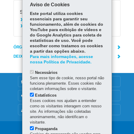
Aviso de Cookies
Serviços Relacionados:
Este portal utiliza cookies
essenciais para garantir seu
Converter multas ambientais
funcionamento, além de cookies do
Acionar o Disque Denúncia - 181
YouTube para exibição de vídeos e
do Google Analytics para coleta de
estatísticas de uso. Você pode
escolher como tratamos os cookies
ÓRGÃO RESPONSÁVEL
a partir das opções abaixo.
DEIXE SUA OPINIÃO
Para mais informações, acesse
nossa Política de Privacidade.
Necessários
Sem esse tipo de cookie, nosso portal não
DENUNCIE CORRUPÇÃO
funciona plenamente. Esses cookies não
coletam informações sobre o visitante.
Estatísticos
OUVIDORIA
Esses cookies nos ajudam a entender
como os visitantes interagem com nosso
MAPA DO SITE
site. As informações são coletadas
anonimamente, não identificam o
visitante.
Propaganda
Navegação