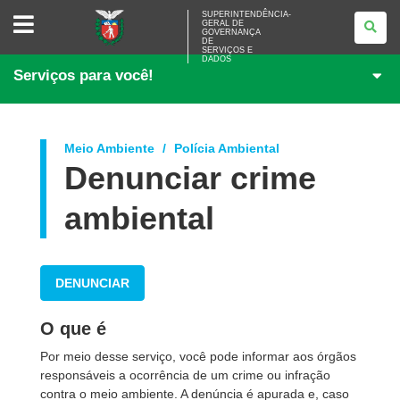
SUPERINTENDÊNCIA-
SUPERINTENDÊNCIA-
GERAL DE
GERAL
GOVERNANÇA
DE
DE
<BR>GOVERNANÇA
SERVIÇOS E
DADOS
DE
Serviços para você!
SERVIÇOS
E
DADOS
Meio Ambiente
Polícia Ambiental
Denunciar crime
ambiental
DENUNCIAR
O que é
Por meio desse serviço, você pode informar aos órgãos
responsáveis a ocorrência de um crime ou infração
contra o meio ambiente. A denúncia é apurada e, caso