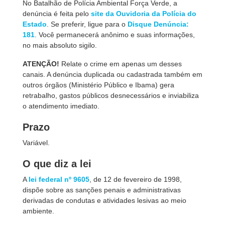
No Batalhão de Polícia Ambiental Força Verde, a
denúncia é feita pelo
site da Ouvidoria da Polícia do
Estado
. Se preferir, ligue para o
Disque Denúncia
:
181
. Você permanecerá anônimo e suas informações,
no mais absoluto sigilo.
ATENÇÃO!
Relate o crime em apenas um desses
canais. A denúncia duplicada ou cadastrada também em
outros órgãos (Ministério Público e Ibama) gera
retrabalho, gastos públicos desnecessários e inviabiliza
o atendimento imediato.
Prazo
Variável.
O que diz a lei
A
lei federal nº 9605
, de 12 de fevereiro de 1998,
dispõe sobre as sanções penais e administrativas
derivadas de condutas e atividades lesivas ao meio
ambiente.