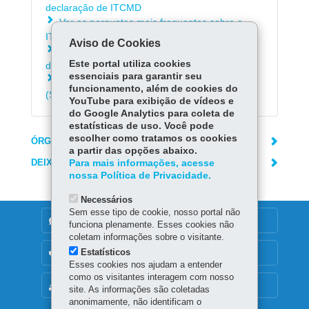
declaração de ITCMD
Ver as perguntas mais frequentes sobre o
ITCMD
Aviso de Cookies
Obter informações sobre o ITCMD de
Este portal utiliza cookies
doações - Convênio RFB
essenciais para garantir seu
Fazer declaração pelo sistema ITCMD Novo
funcionamento, além de cookies do
(SGT)
YouTube para exibição de vídeos e
do Google Analytics para coleta de
estatísticas de uso. Você pode
escolher como tratamos os cookies
ÓRGÃO RESPONSÁVEL
a partir das opções abaixo.
DEIXE SUA OPINIÃO
Para mais informações, acesse
nossa Política de Privacidade.
Necessários
Sem esse tipo de cookie, nosso portal não
DENUNCIE CORRUPÇÃO
funciona plenamente. Esses cookies não
coletam informações sobre o visitante.
Estatísticos
OUVIDORIA
Esses cookies nos ajudam a entender
como os visitantes interagem com nosso
MAPA DO SITE
site. As informações são coletadas
anonimamente, não identificam o