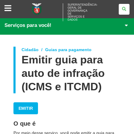
SUPERINTENDÊNCIA-
SUPERINTENDÊNCIA-
GERAL DE
GERAL
GOVERNANÇA
DE
DE
<BR>GOVERNANÇA
SERVIÇOS E
DADOS
DE
Serviços para você!
SERVIÇOS
E
DADOS
Cidadão
Guias para pagamento
Emitir guia para
auto de infração
(ICMS e ITCMD)
EMITIR
O que é
Por meio desse serviço, você pode emitir a guia para