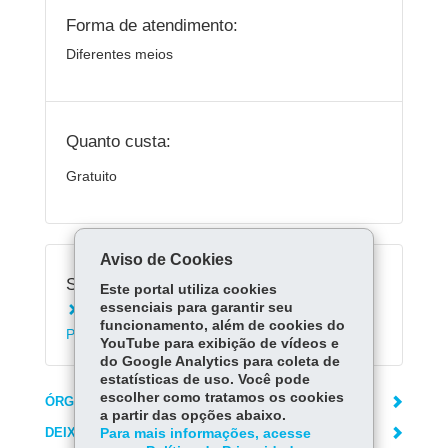
Forma de atendimento:
Diferentes meios
Quanto custa:
Gratuito
Aviso de Cookies
Serviços Relacionados:
Este portal utiliza cookies
essenciais para garantir seu
Emitir Certidão Negativa de Débitos dos
funcionamento, além de cookies do
Portos do Paraná
YouTube para exibição de vídeos e
do Google Analytics para coleta de
estatísticas de uso. Você pode
escolher como tratamos os cookies
ÓRGÃO RESPONSÁVEL
a partir das opções abaixo.
DEIXE SUA OPINIÃO
Para mais informações, acesse