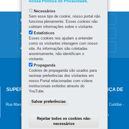
nossa Política de Privacidade.
Necessários
Sem esse tipo de cookie, nosso portal não
DENUNCIE CORRUPÇÃO
funciona plenamente. Esses cookies não
coletam informações sobre o visitante.
Estatísticos
OUVIDORIA
Esses cookies nos ajudam a entender
como os visitantes interagem com nosso
MAPA DO SITE
site. As informações são coletadas
anonimamente, não identificam o
visitante.
Propaganda
Navegação
Cookies de propaganda são usados para
principal
rastrear preferências dos visitantes em
nosso Portal relacionadas com vídeos
institucionais exibidos através do
SUPERINTENDÊNCIA-GERAL DE GOVERNANÇA DE
YouTube.
SERVIÇOS E DADOS - SGSD
Salvar preferências
Rua Marechal Deodoro, 806, 13º andar - Centro
-
80060-010
-
Curitiba
-
PR
MAPA
Horário de atendimento: 8h30 às 12h e 13h30 às 18h
Rejeitar todos os cookies não-
necessários