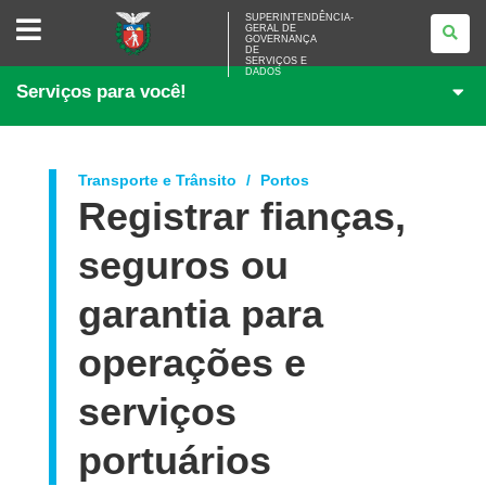
SUPERINTENDÊNCIA-
SUPERINTENDÊNCIA-
GERAL DE
GERAL
GOVERNANÇA
DE
DE
<BR>GOVERNANÇA
SERVIÇOS E
DADOS
DE
Serviços para você!
SERVIÇOS
E
DADOS
Transporte e Trânsito
Portos
Registrar fianças,
seguros ou
garantia para
operações e
serviços
portuários