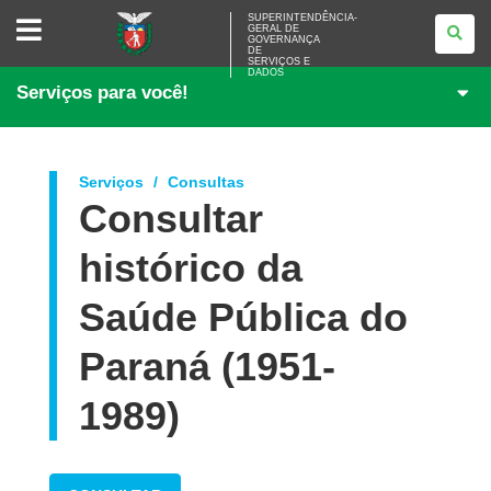
SUPERINTENDÊNCIA-
SUPERINTENDÊNCIA-
GERAL DE
GERAL
GOVERNANÇA
DE
DE
<BR>GOVERNANÇA
SERVIÇOS E
DADOS
DE
Serviços para você!
SERVIÇOS
E
DADOS
Serviços
Consultas
Consultar
histórico da
Saúde Pública do
Paraná (1951-
1989)