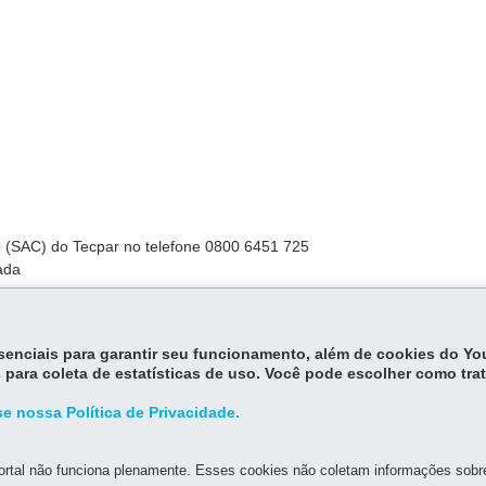
te (SAC) do Tecpar no telefone 0800 6451 725
zada
sexta-feira, das 8h às 17h.
essenciais para garantir seu funcionamento, além de cookies do Y
 para coleta de estatísticas de uso. Você pode escolher como tra
 horas.
e nossa Política de Privacidade.
rtal não funciona plenamente. Esses cookies não coletam informações sobre 