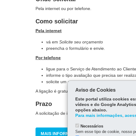
Pela internet ou por telefone.
Como solicitar
Pela internet
vá em
Solicite seu orçamento
preencha o formulário e envie.
Por telefone
ligue para o Serviço de Atendimento ao Clien
informe o tipo avaliação que precisa ser reali
solicite um orçamento.
Aviso de Cookies
A ligação é gratuita. O atendimento é de segunda a 
Este portal utiliza cookies 
Prazo
vídeos e do Google Analytics
opções abaixo.
A solicitação de informação é respondida em até 48
Para mais informações, acess
Necessários
Sem esse tipo de cookie, nosso po
MAIS INFORMAÇÕES