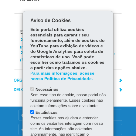
Aviso de Cookies
Este portal utiliza cookies
Serviços Relacionados:
essenciais para garantir seu
Solicitar orientação e conscientização de
funcionamento, além de cookies do
YouTube para exibição de vídeos e
trânsito nas escolas de Curitiba
do Google Analytics para coleta de
Solicitar visitação à Escola Pública de Trânsito
estatísticas de uso. Você pode
(EPTran) da Prefeitura de Curitiba
escolher como tratamos os cookies
a partir das opções abaixo.
Para mais informações, acesse
nossa Política de Privacidade.
ÓRGÃO RESPONSÁVEL
Necessários
DEIXE SUA OPINIÃO
Sem esse tipo de cookie, nosso portal não
funciona plenamente. Esses cookies não
coletam informações sobre o visitante.
Estatísticos
DENUNCIE CORRUPÇÃO
Esses cookies nos ajudam a entender
como os visitantes interagem com nosso
site. As informações são coletadas
OUVIDORIA
anonimamente, não identificam o