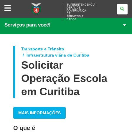
SUPERINTENDÊNCIA-
SUPERINTENDÊNCIA-
GERAL DE
GERAL
GOVERNANÇA
DE
DE
<BR>GOVERNANÇA
SERVIÇOS E
DADOS
DE
Serviços para você!
SERVIÇOS
E
DADOS
Transporte e Trânsito
Infraestrutura viária de Curitiba
Solicitar
Operação Escola
em Curitiba
MAIS INFORMAÇÕES
O que é