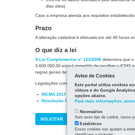
dias úteis).
Caso a empresa atenda aos requisitos estabelecidos
Prazo
A alteração cadastral é efetuada em até 48 horas em
O que diz a lei
A Lei Complementar nº 123/2006
determina que o c
3.600.000,00 estará impedido de recolher o ICMS p
regras gerais de incidência.
Aviso de Cookies
Legislações complementares:
Este portal utiliza cookies 
vídeos e do Google Analytics
RICMS 2017
opções abaixo.
Resolução CGSN nº 140/2018
Para mais informações, acess
Necessários
Sem esse tipo de cookie, nosso po
SOLICITAR
Estatísticos
Esses cookies nos ajudam a enten
identificam o visitante.