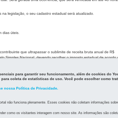
 na legislação, o seu cadastro estadual será atualizado.
 dias úteis.
ontribuinte que ultrapassar o sublimite de receita bruta anual de R$
elo Simples Nacional, devendo recolher o imposto estadual de acordo
essenciais para garantir seu funcionamento, além de cookies do Y
 para coleta de estatísticas de uso. Você pode escolher como tra
e nossa Política de Privacidade.
rtal não funciona plenamente. Esses cookies não coletam informações sobre 
der como os visitantes interagem com nosso site. As informações são cole