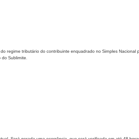
al do regime tributário do contribuinte enquadrado no Simples Nacional 
o do Sublimite.
irtual. Será gerada uma ocorrência, que será verificada em até 48 hor