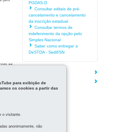
PGDAS-D
Consultar editais de pré-
cancelamento e cancelamento
da inscrição estadual
Consultar termos de
indeferimento da opção pelo
Simples Nacional
Saber como entregar a
DeSTDA - Sedif/SN
 com as
ÓRGÃO RESPONSÁVEL
DEIXE SUA OPINIÃO
ouTube para exibição de
tamos os cookies a partir das
o visitante.
tadas anonimamente, não