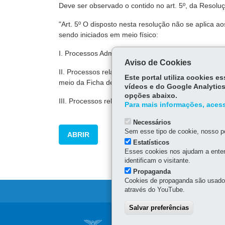
Deve ser observado o contido no art. 5º, da Resolu
"Art. 5º O disposto nesta resolução não se aplica 
sendo iniciados em meio físico:
I. Processos Administrativos Fiscais (PAF), e proces
Aviso de Cookies
II. Processos relativos a utilização de créditos fis
Este portal utiliza cookies 
meio da Ficha de Autorização e Controle de Crédito
vídeos e do Google Analytics
opções abaixo.
III. Processos relativos ao Sistema de Controle da T
Para mais informações, acess
Necessários
Sem esse tipo de cookie, nosso po
ABRIR
Estatísticos
Esses cookies nos ajudam a enten
identificam o visitante.
Propaganda
Cookies de propaganda são usados 
através do YouTube.
Salvar preferências
Navegação