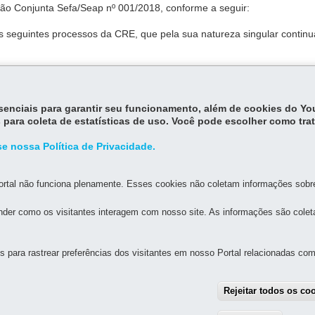
ção Conjunta Sefa/Seap nº 001/2018, conforme a seguir:
aos seguintes processos da CRE, que pela sua natureza singular contin
sos a eles relacionados;
cais em recolhimentos antecipados do ICMS desvinculados da conta gráfi
essenciais para garantir seu funcionamento, além de cookies do Y
 (FACC);
 para coleta de estatísticas de uso. Você pode escolher como tra
ransferência e Utilização dos Créditos Acumulados (Siscred)."
e nossa Política de Privacidade.
rtal não funciona plenamente. Esses cookies não coletam informações sobre 
der como os visitantes interagem com nosso site. As informações são cole
para rastrear preferências dos visitantes em nosso Portal relacionadas com 
MAPA D
Rejeitar todos os co