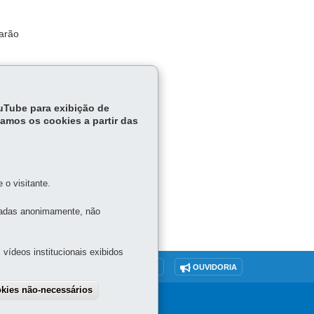
uarão
ca por
ouTube para exibição de
tamos os cookies a partir das
o visitante.
tadas anonimamente, não
vídeos institucionais exibidos
O SITE
DENUNCIE CORRUPÇÃO
OUVIDORIA
okies não-necessários