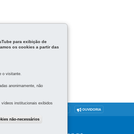
ouTube para exibição de
.356, de
tamos os cookies a partir das
o visitante.
tadas anonimamente, não
vídeos institucionais exibidos
O SITE
DENUNCIE CORRUPÇÃO
OUVIDORIA
okies não-necessários
SGSD
draw consent