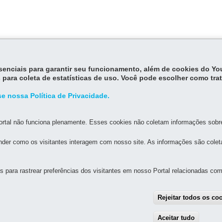
essenciais para garantir seu funcionamento, além de cookies do Y
tema Estadual de Museus do Paraná
, publicada no Diário Oficial n° 3
 para coleta de estatísticas de uso. Você pode escolher como tra
useus são espaços dotados de quadro funcional, abertos ao público,
divulgar o acervo com objetivos educacionais, culturais e de lazer.
e nossa Política de Privacidade.
rtal não funciona plenamente. Esses cookies não coletam informações sobre 
der como os visitantes interagem com nosso site. As informações são cole
para rastrear preferências dos visitantes em nosso Portal relacionadas com 
MAPA D
Rejeitar todos os co
IA-GERAL DE GOVERNANÇA DE SERVIÇOS E DADOS - 
Aceitar tudo
With