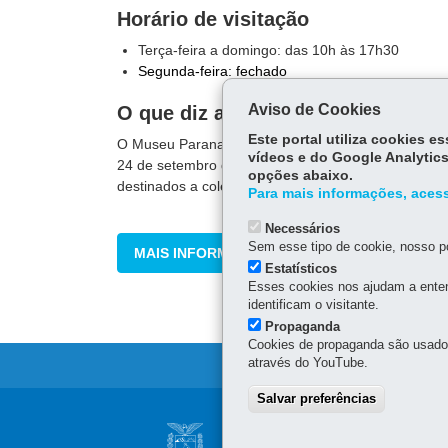
Horário de visitação
Terça-feira a domingo: das 10h às 17h30
Segunda-feira: fechado
Aviso de Cookies
O que diz a lei
Este portal utiliza cookies 
O Museu Paranaense segue a
Legislação do Sis
vídeos e do Google Analytics
24 de setembro de 1990. De acordo com a lei, os m
opções abaixo.
destinados a coletar, pesquisar, conservar, expor e 
Para mais informações, acess
Necessários
Sem esse tipo de cookie, nosso po
MAIS INFORMAÇÕES
Estatísticos
Esses cookies nos ajudam a enten
identificam o visitante.
Propaganda
Cookies de propaganda são usados 
através do YouTube.
Salvar preferências
Navegação
SUPERINTENDÊNC