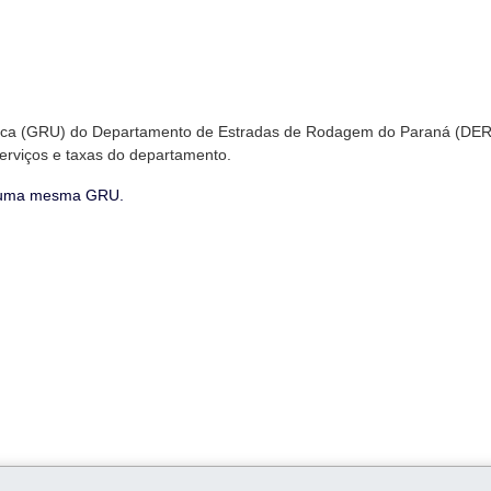
nica (GRU) do Departamento de Estradas de Rodagem do Paraná (DE
erviços e taxas do departamento.
em uma mesma GRU.
 o Cadastro Nacional de Pessoa Jurídica (CNPJ) ou ainda o Registro j