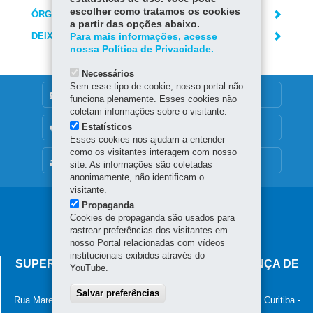
escolher como tratamos os cookies
ÓRGÃO RESPONSÁVEL
a partir das opções abaixo.
DEIXE SUA OPINIÃO
Para mais informações, acesse
nossa Política de Privacidade.
Necessários
Sem esse tipo de cookie, nosso portal não
DENUNCIE CORRUPÇÃO
funciona plenamente. Esses cookies não
coletam informações sobre o visitante.
Estatísticos
OUVIDORIA
Esses cookies nos ajudam a entender
como os visitantes interagem com nosso
MAPA DO SITE
site. As informações são coletadas
anonimamente, não identificam o
visitante.
Propaganda
Navegação
Cookies de propaganda são usados para
principal
rastrear preferências dos visitantes em
nosso Portal relacionadas com vídeos
institucionais exibidos através do
SUPERINTENDÊNCIA-GERAL DE GOVERNANÇA DE
YouTube.
SERVIÇOS E DADOS - SGSD
Salvar preferências
Rua Marechal Deodoro, 806, 13º andar - Centro
-
80060-010
-
Curitiba
-
PR