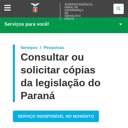
SUPERINTENDÊNCIA-
SUPERINTENDÊNCIA-
GERAL DE
GERAL
GOVERNANÇA
DE
DE
<BR>GOVERNANÇA
SERVIÇOS E
DADOS
DE
Serviços para você!
SERVIÇOS
E
DADOS
Serviços
Pesquisas
Consultar ou
solicitar cópias
da legislação do
Paraná
SERVIÇO INDISPONÍVEL NO MOMENTO