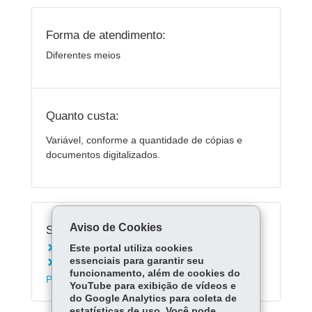
Forma de atendimento:
Diferentes meios
Quanto custa:
Variável, conforme a quantidade de cópias e
documentos digitalizados.
Aviso de Cookies
Serviços Relacionados:
Este portal utiliza cookies
Consultar a legislação do Paraná
essenciais para garantir seu
Pesquisar documentos no Arquivo Público do
funcionamento, além de cookies do
Paraná
YouTube para exibição de vídeos e
do Google Analytics para coleta de
estatísticas de uso. Você pode