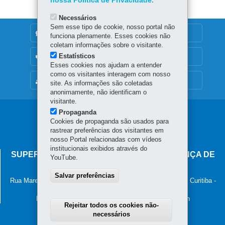
nossa Política de Privacidade.
Necessários
Sem esse tipo de cookie, nosso portal não
DENUNCIE CORRUPÇÃO
funciona plenamente. Esses cookies não
coletam informações sobre o visitante.
Estatísticos
OUVIDORIA
Esses cookies nos ajudam a entender
como os visitantes interagem com nosso
MAPA DO SITE
site. As informações são coletadas
anonimamente, não identificam o
visitante.
Propaganda
Navegação
Cookies de propaganda são usados para
principal
rastrear preferências dos visitantes em
nosso Portal relacionadas com vídeos
institucionais exibidos através do
SUPERINTENDÊNCIA-GERAL DE GOVERNANÇA DE
YouTube.
SERVIÇOS E DADOS - SGSD
Salvar preferências
Rua Marechal Deodoro, 806, 13º andar - Centro
-
80060-010
-
Curitiba
-
PR
MAPA
Horário de atendimento: 8h30 às 12h e 13h30 às 18h
Rejeitar todos os cookies não-
necessários