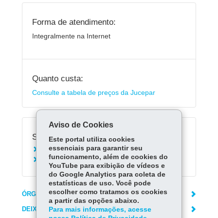
Forma de atendimento:
Integralmente na Internet
Quanto custa:
Consulte a tabela de preços da Jucepar
Aviso de Cookies
Serviços Relacionados:
Este portal utiliza cookies
essenciais para garantir seu
Baixar Empresa LTDA
funcionamento, além de cookies do
Alterar Empresa LTDA
YouTube para exibição de vídeos e
do Google Analytics para coleta de
estatísticas de uso. Você pode
escolher como tratamos os cookies
ÓRGÃO RESPONSÁVEL
a partir das opções abaixo.
DEIXE SUA OPINIÃO
Para mais informações, acesse