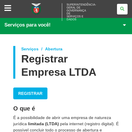
SUPERINTENDÊNCIA-
SUPERINTENDÊNCIA-
GERAL DE
GERAL
GOVERNANÇA
DE
DE
<BR>GOVERNANÇA
SERVIÇOS E
DADOS
DE
Serviços para você!
SERVIÇOS
E
DADOS
Serviços
Abertura
Registrar
Empresa LTDA
REGISTRAR
O que é
É a possibilidade de abrir uma empresa de natureza
jurídica
limitada (LTDA)
pela internet (registro digital). É
possível concluir todo o processo de abertura e