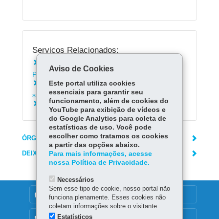
Serviços Relacionados:
Consultar navios em operação nos Portos do
Aviso de Cookies
Paraná
Este portal utiliza cookies
Consultar empresas que operam e prestam
essenciais para garantir seu
serviço nos Portos de Paranaguá e Antonina
funcionamento, além de cookies do
Consultar tarifas portuárias
YouTube para exibição de vídeos e
do Google Analytics para coleta de
estatísticas de uso. Você pode
escolher como tratamos os cookies
ÓRGÃO RESPONSÁVEL
a partir das opções abaixo.
DEIXE SUA OPINIÃO
Para mais informações, acesse
nossa Política de Privacidade.
Necessários
Sem esse tipo de cookie, nosso portal não
DENUNCIE CORRUPÇÃO
funciona plenamente. Esses cookies não
coletam informações sobre o visitante.
Estatísticos
OUVIDORIA