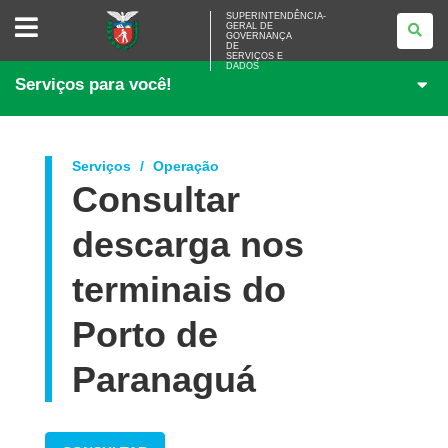
SUPERINTENDÊNCIA-
SUPERINTENDÊNCIA-
GERAL DE
GERAL
GOVERNANÇA
DE
DE
<BR>GOVERNANÇA
SERVIÇOS E
DADOS
DE
Serviços para você!
SERVIÇOS
E
DADOS
Serviços
Operação
Consultar
descarga nos
terminais do
Porto de
Paranaguá