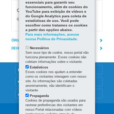
essenciais para garantir seu
funcionamento, além de cookies do
Quanto custa:
YouTube para exibição de vídeos e
do Google Analytics para coleta de
Gratuito
estatísticas de uso. Você pode
escolher como tratamos os cookies
a partir das opções abaixo.
Para mais informações, acesse
nossa Política de Privacidade.
ÓRGÃO RESPONSÁVEL
Necessários
DEIXE SUA OPINIÃO
Sem esse tipo de cookie, nosso portal não
funciona plenamente. Esses cookies não
coletam informações sobre o visitante.
Estatísticos
DENUNCIE CORRUPÇÃO
Esses cookies nos ajudam a entender
como os visitantes interagem com nosso
site. As informações são coletadas
OUVIDORIA
anonimamente, não identificam o
visitante.
MAPA DO SITE
Propaganda
Cookies de propaganda são usados para
rastrear preferências dos visitantes em
nosso Portal relacionadas com vídeos
Navegação