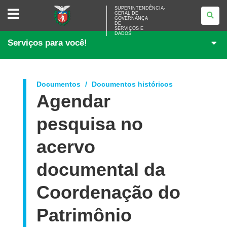
SUPERINTENDÊNCIA-
SUPERINTENDÊNCIA-
GERAL DE
GERAL
GOVERNANÇA
DE
DE
<BR>GOVERNANÇA
SERVIÇOS E
DADOS
DE
Serviços para você!
SERVIÇOS
E
DADOS
Documentos
Documentos históricos
Agendar
pesquisa no
acervo
documental da
Coordenação do
Patrimônio