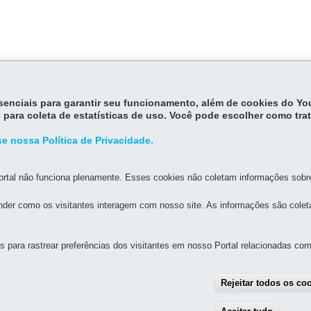
a data do pagamento.
essenciais para garantir seu funcionamento, além de cookies do Y
 para coleta de estatísticas de uso. Você pode escolher como tra
 nº 93
define que o pagamento do salário será feito mediante recibo,
ação de todos os valores e descontos relativos ao pagamento.
e nossa Política de Privacidade.
rtal não funciona plenamente. Esses cookies não coletam informações sobre 
der como os visitantes interagem com nosso site. As informações são cole
para rastrear preferências dos visitantes em nosso Portal relacionadas com 
MAPA D
Rejeitar todos os co
IA-GERAL DE GOVERNANÇA DE SERVIÇOS E DADOS - 