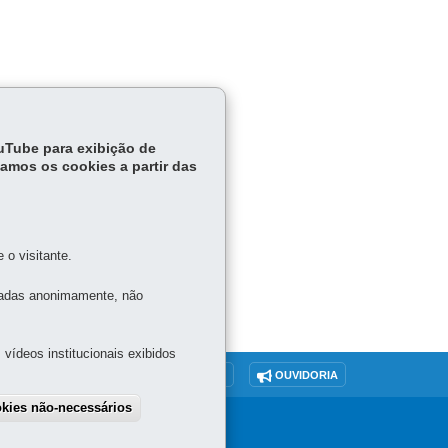
ouTube para exibição de
tamos os cookies a partir das
o visitante.
tadas anonimamente, não
vídeos institucionais exibidos
O SITE
DENUNCIE CORRUPÇÃO
OUVIDORIA
okies não-necessários
SGSD