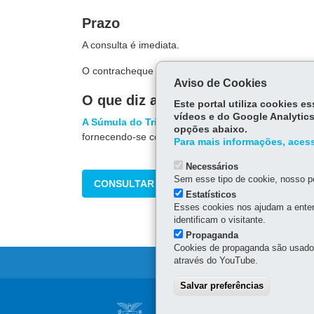
Prazo
A consulta é imediata.
O contracheque está disponível cinco dias antes d
Aviso de Cookies
O que diz a lei
Este portal utiliza cookies 
vídeos e do Google Analytics
A Súmula do Tribunal Superior do Trabalho(TST)
opções abaixo.
fornecendo-se cópia ao empregado, com a identific
Para mais informações, acess
Necessários
Sem esse tipo de cookie, nosso po
CONSULTAR
Estatísticos
Esses cookies nos ajudam a enten
identificam o visitante.
Propaganda
Cookies de propaganda são usados 
através do YouTube.
Salvar preferências
Navegação
SUPERINTENDÊNC