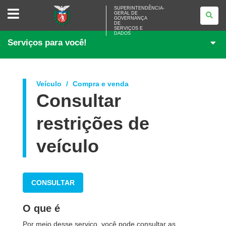
SUPERINTENDÊNCIA-
SUPERINTENDÊNCIA-
GERAL DE
GERAL
GOVERNANÇA
DE
DE
<BR>GOVERNANÇA
SERVIÇOS E
DADOS
DE
Serviços para você!
SERVIÇOS
E
DADOS
Veículo
Compra e venda
Consultar
restrições de
veículo
CONSULTAR
O que é
Por meio desse serviço, você pode consultar as