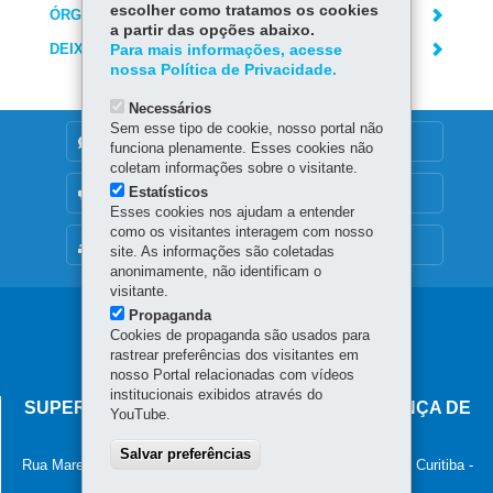
escolher como tratamos os cookies
ÓRGÃO RESPONSÁVEL
a partir das opções abaixo.
DEIXE SUA OPINIÃO
Para mais informações, acesse
nossa Política de Privacidade.
Necessários
Sem esse tipo de cookie, nosso portal não
DENUNCIE CORRUPÇÃO
funciona plenamente. Esses cookies não
coletam informações sobre o visitante.
Estatísticos
OUVIDORIA
Esses cookies nos ajudam a entender
como os visitantes interagem com nosso
MAPA DO SITE
site. As informações são coletadas
anonimamente, não identificam o
visitante.
Propaganda
Navegação
Cookies de propaganda são usados para
principal
rastrear preferências dos visitantes em
nosso Portal relacionadas com vídeos
institucionais exibidos através do
SUPERINTENDÊNCIA-GERAL DE GOVERNANÇA DE
YouTube.
SERVIÇOS E DADOS - SGSD
Salvar preferências
Rua Marechal Deodoro, 806, 13º andar - Centro
-
80060-010
-
Curitiba
-
PR
MAPA