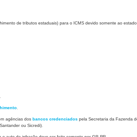
himento de tributos estaduais) para o ICMS devido somente ao estado
.
chimento
.
em agências dos
bancos credenciados
pela Secretaria da Fazenda d
Santander ou Sicredi).
 e auto de infração deve ser feito somente por GR-PR.