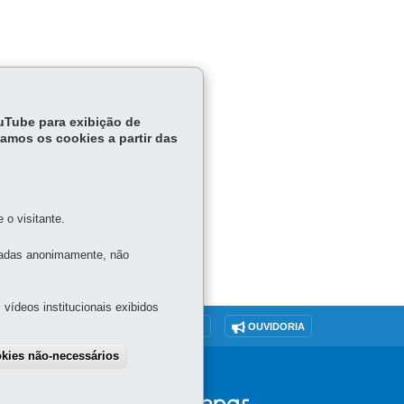
ouTube para exibição de
tamos os cookies a partir das
o visitante.
tadas anonimamente, não
vídeos institucionais exibidos
O SITE
DENUNCIE CORRUPÇÃO
OUVIDORIA
okies não-necessários
SGSD
draw consent