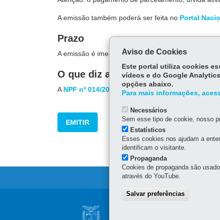
A emissão também poderá ser feita no
Portal Naci
Prazo
Aviso de Cookies
A emissão é imediata.
Este portal utiliza cookies 
O que diz a lei
vídeos e do Google Analytics
opções abaixo.
A
NPF nº 014/2014
institui a guia nacional de recol
Para mais informações, acess
Necessários
Sem esse tipo de cookie, nosso po
EMITIR
Estatísticos
Esses cookies nos ajudam a enten
identificam o visitante.
Propaganda
Cookies de propaganda são usados 
através do YouTube.
Salvar preferências
Navegação
SUPERINTENDÊNC