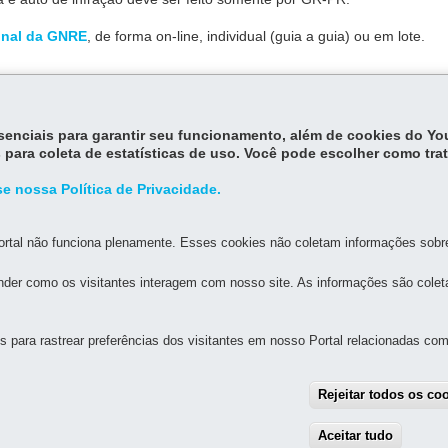
onal da GNRE
, de forma on-line, individual (guia a guia) ou em lote.
essenciais para garantir seu funcionamento, além de cookies do Y
 para coleta de estatísticas de uso. Você pode escolher como tra
himento de tributos estaduais on-line (GNRE).
e nossa Política de Privacidade.
rtal não funciona plenamente. Esses cookies não coletam informações sobre 
der como os visitantes interagem com nosso site. As informações são cole
para rastrear preferências dos visitantes em nosso Portal relacionadas com 
MAPA D
Rejeitar todos os co
IA-GERAL DE GOVERNANÇA DE SERVIÇOS E DADOS - 
Aceitar tudo
With