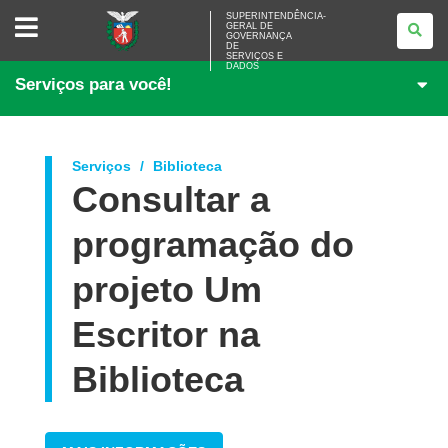
SUPERINTENDÊNCIA-
SUPERINTENDÊNCIA-
GERAL DE
GERAL
GOVERNANÇA
DE
DE
<BR>GOVERNANÇA
SERVIÇOS E
DADOS
DE
Serviços para você!
SERVIÇOS
E
DADOS
Serviços
Biblioteca
Consultar a
programação do
projeto Um
Escritor na
Biblioteca