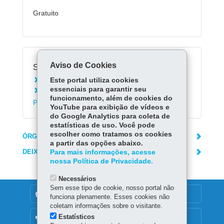
Gratuito
Aviso de Cookies
Serviços Relacionados:
Este portal utiliza cookies
Receber orientações sobre direitos autorais
essenciais para garantir seu
Agendar visita guiada à Biblioteca Pública do
funcionamento, além de cookies do
Paraná
YouTube para exibição de vídeos e
do Google Analytics para coleta de
estatísticas de uso. Você pode
escolher como tratamos os cookies
ÓRGÃO RESPONSÁVEL
a partir das opções abaixo.
DEIXE SUA OPINIÃO
Para mais informações, acesse
nossa Política de Privacidade.
Necessários
Sem esse tipo de cookie, nosso portal não
DENUNCIE CORRUPÇÃO
funciona plenamente. Esses cookies não
coletam informações sobre o visitante.
Estatísticos
OUVIDORIA