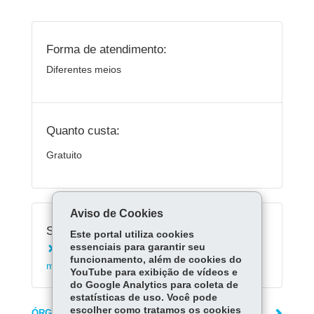
Forma de atendimento:
Diferentes meios
Quanto custa:
Gratuito
Aviso de Cookies
Serviços Relacionados:
Este portal utiliza cookies
essenciais para garantir seu
Consultar alerta de geada para a cultura da
funcionamento, além de cookies do
maçã
YouTube para exibição de vídeos e
do Google Analytics para coleta de
estatísticas de uso. Você pode
escolher como tratamos os cookies
ÓRGÃO RESPONSÁVEL