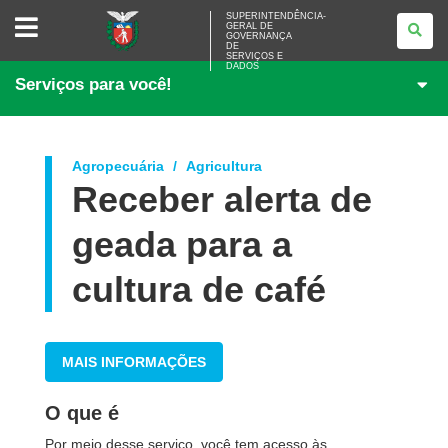
SUPERINTENDÊNCIA-
SUPERINTENDÊNCIA-
GERAL DE
GERAL
GOVERNANÇA
DE
DE
<BR>GOVERNANÇA
SERVIÇOS E
DADOS
DE
Serviços para você!
SERVIÇOS
E
DADOS
Agropecuária
Agricultura
Receber alerta de
geada para a
cultura de café
MAIS INFORMAÇÕES
O que é
Por meio desse serviço, você tem acesso às