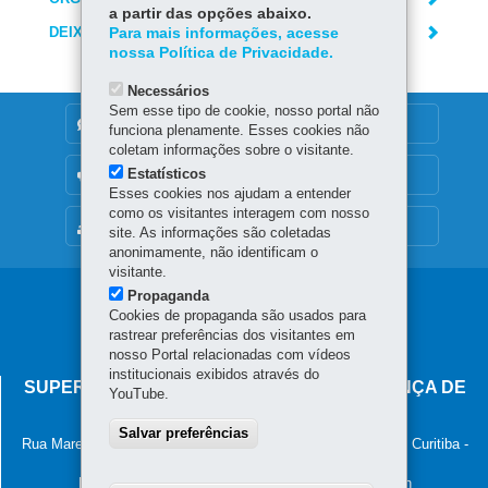
a partir das opções abaixo.
DEIXE SUA OPINIÃO
Para mais informações, acesse
nossa Política de Privacidade.
Necessários
Sem esse tipo de cookie, nosso portal não
DENUNCIE CORRUPÇÃO
funciona plenamente. Esses cookies não
coletam informações sobre o visitante.
Estatísticos
OUVIDORIA
Esses cookies nos ajudam a entender
como os visitantes interagem com nosso
MAPA DO SITE
site. As informações são coletadas
anonimamente, não identificam o
visitante.
Propaganda
Navegação
Cookies de propaganda são usados para
principal
rastrear preferências dos visitantes em
nosso Portal relacionadas com vídeos
institucionais exibidos através do
SUPERINTENDÊNCIA-GERAL DE GOVERNANÇA DE
YouTube.
SERVIÇOS E DADOS - SGSD
Salvar preferências
Rua Marechal Deodoro, 806, 13º andar - Centro
-
80060-010
-
Curitiba
-
PR
MAPA
Horário de atendimento: 8h30 às 12h e 13h30 às 18h