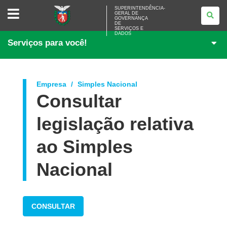
SUPERINTENDÊNCIA-
SUPERINTENDÊNCIA-
GERAL DE
GERAL
GOVERNANÇA
DE
DE
<BR>GOVERNANÇA
SERVIÇOS E
DADOS
DE
Serviços para você!
SERVIÇOS
E
DADOS
Empresa
Simples Nacional
Consultar
legislação relativa
ao Simples
Nacional
CONSULTAR