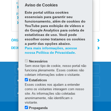
cancelamento da inscrição estadual
Aviso de Cookies
Consultar termos de indeferimento da opção
Este portal utiliza cookies
pelo Simples Nacional
essenciais para garantir seu
Saber como entregar a DeSTDA - Sedif/SN
funcionamento, além de cookies do
Consultar Legislação Tributária
YouTube para exibição de vídeos e
do Google Analytics para coleta de
estatísticas de uso. Você pode
escolher como tratamos os cookies
ÓRGÃO RESPONSÁVEL
a partir das opções abaixo.
DEIXE SUA OPINIÃO
Para mais informações, acesse
nossa Política de Privacidade.
Necessários
Sem esse tipo de cookie, nosso portal não
DENUNCIE CORRUPÇÃO
funciona plenamente. Esses cookies não
coletam informações sobre o visitante.
Estatísticos
OUVIDORIA
Esses cookies nos ajudam a entender
como os visitantes interagem com nosso
MAPA DO SITE
site. As informações são coletadas
anonimamente, não identificam o
visitante.
Propaganda
Navegação