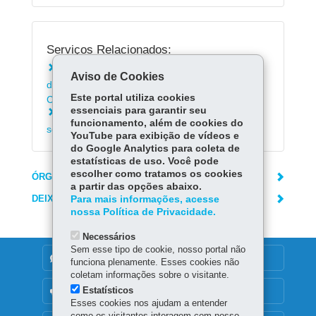
Serviços Relacionados:
Solicitar informações e manutenção de
Aviso de Cookies
dispositivos de fiscalização da Prefeitura de
Este portal utiliza cookies
Curitiba
essenciais para garantir seu
Solicitar implantação e manutenção de
funcionamento, além de cookies do
semáforos em Curitiba
YouTube para exibição de vídeos e
do Google Analytics para coleta de
estatísticas de uso. Você pode
escolher como tratamos os cookies
ÓRGÃO RESPONSÁVEL
a partir das opções abaixo.
DEIXE SUA OPINIÃO
Para mais informações, acesse
nossa Política de Privacidade.
Necessários
Sem esse tipo de cookie, nosso portal não
DENUNCIE CORRUPÇÃO
funciona plenamente. Esses cookies não
coletam informações sobre o visitante.
Estatísticos
OUVIDORIA
Esses cookies nos ajudam a entender
como os visitantes interagem com nosso