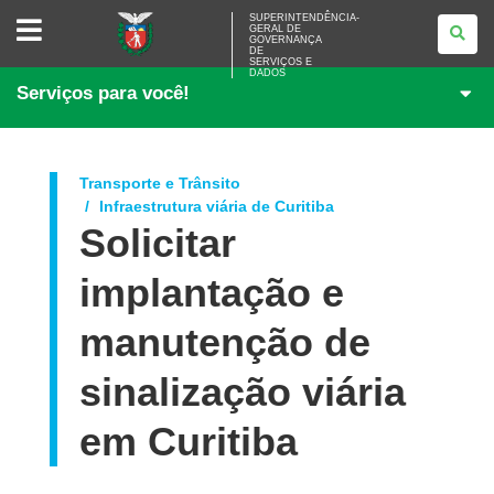
SUPERINTENDÊNCIA-
SUPERINTENDÊNCIA-
GERAL DE
GERAL
GOVERNANÇA
DE
DE
<BR>GOVERNANÇA
SERVIÇOS E
DADOS
DE
Serviços para você!
SERVIÇOS
E
DADOS
Transporte e Trânsito
Infraestrutura viária de Curitiba
Solicitar
implantação e
manutenção de
sinalização viária
em Curitiba