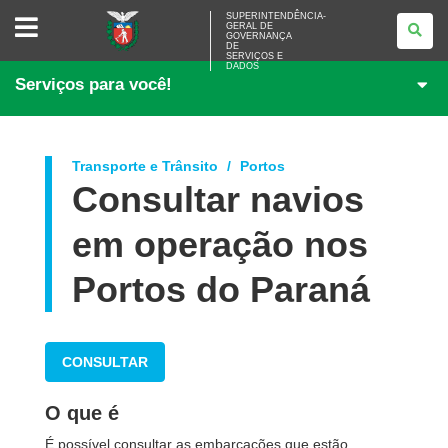
SUPERINTENDÊNCIA-
SUPERINTENDÊNCIA-
GERAL DE
GERAL
GOVERNANÇA
DE
DE
<BR>GOVERNANÇA
SERVIÇOS E
DADOS
DE
Serviços para você!
SERVIÇOS
E
DADOS
Transporte e Trânsito
Portos
Consultar navios
em operação nos
Portos do Paraná
CONSULTAR
O que é
É possível consultar as embarcações que estão