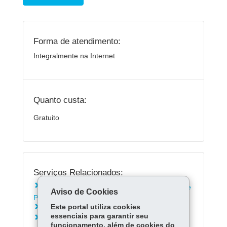
Forma de atendimento:
Integralmente na Internet
Quanto custa:
Gratuito
Serviços Relacionados:
Consultar descarga nos terminais do Porto de
Aviso de Cookies
Paranaguá
Este portal utiliza cookies
Consultar tarifas portuárias
essenciais para garantir seu
Consultar empresas que operam e prestam
funcionamento, além de cookies do