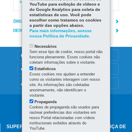
serviço nos Portos de Paranaguá e Antonina
YouTube para exibição de vídeos e
do Google Analytics para coleta de
estatísticas de uso. Você pode
escolher como tratamos os cookies
ÓRGÃO RESPONSÁVEL
a partir das opções abaixo.
DEIXE SUA OPINIÃO
Para mais informações, acesse
nossa Política de Privacidade.
Necessários
Sem esse tipo de cookie, nosso portal não
DENUNCIE CORRUPÇÃO
funciona plenamente. Esses cookies não
coletam informações sobre o visitante.
Estatísticos
OUVIDORIA
Esses cookies nos ajudam a entender
como os visitantes interagem com nosso
MAPA DO SITE
site. As informações são coletadas
anonimamente, não identificam o
visitante.
Propaganda
Navegação
Cookies de propaganda são usados para
principal
rastrear preferências dos visitantes em
nosso Portal relacionadas com vídeos
institucionais exibidos através do
SUPERINTENDÊNCIA-GERAL DE GOVERNANÇA DE
YouTube.