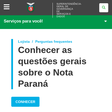
SUPERINTENDÊNCIA-
SUPERINTENDÊNCIA-
GERAL DE
GERAL
GOVERNANÇA
DE
DE
<BR>GOVERNANÇA
SERVIÇOS E
DADOS
DE
Serviços para você!
SERVIÇOS
E
DADOS
Lojista
Perguntas frequentes
Conhecer as
questões gerais
sobre o Nota
Paraná
CONHECER