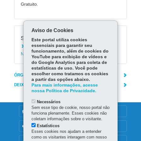
Gratuito.
Aviso de Cookies
Serviços Relacionados:
Este portal utiliza cookies
essenciais para garantir seu
Saber como são depositados os créditos do
funcionamento, além de cookies do
Nota Paraná na conta bancária
YouTube para exibição de vídeos e
do Google Analytics para coleta de
estatísticas de uso. Você pode
escolher como tratamos os cookies
ÓRGÃO RESPONSÁVEL
a partir das opções abaixo.
DEIXE SUA OPINIÃO
Para mais informações, acesse
nossa Política de Privacidade.
Necessários
Sem esse tipo de cookie, nosso portal não
DENUNCIE CORRUPÇÃO
funciona plenamente. Esses cookies não
coletam informações sobre o visitante.
Estatísticos
OUVIDORIA
Esses cookies nos ajudam a entender
como os visitantes interagem com nosso
MAPA DO SITE