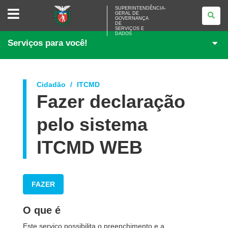
SUPERINTENDÊNCIA-
SUPERINTENDÊNCIA-
GERAL DE
GERAL
GOVERNANÇA
DE
DE
<BR>GOVERNANÇA
SERVIÇOS E
DADOS
DE
Serviços para você!
SERVIÇOS
E
DADOS
Cidadão
ITCMD
Fazer declaração
pelo sistema
ITCMD WEB
FAZER
O que é
Este serviço possibilita o preenchimento e a