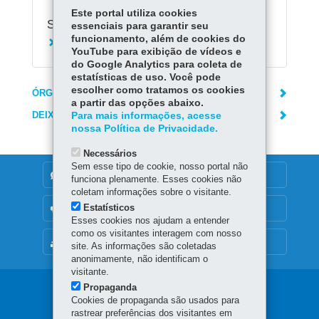
Este portal utiliza cookies
Serviços Relacionados:
essenciais para garantir seu
funcionamento, além de cookies do
Fazer declaração do ITCMD
YouTube para exibição de vídeos e
do Google Analytics para coleta de
estatísticas de uso. Você pode
escolher como tratamos os cookies
ÓRGÃO RESPONSÁVEL
a partir das opções abaixo.
DEIXE SUA OPINIÃO
Para mais informações, acesse
nossa Política de Privacidade.
Necessários
Sem esse tipo de cookie, nosso portal não
DENUNCIE CORRUPÇÃO
funciona plenamente. Esses cookies não
coletam informações sobre o visitante.
Estatísticos
OUVIDORIA
Esses cookies nos ajudam a entender
como os visitantes interagem com nosso
MAPA DO SITE
site. As informações são coletadas
anonimamente, não identificam o
visitante.
Propaganda
Navegação
Cookies de propaganda são usados para
principal
rastrear preferências dos visitantes em